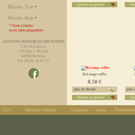
Ajouter au panier
Ajo
Décors 7cm
*
Décors 4cm
*
* Vente à l'atelier
ou en salon uniquement
SANTONS ROVERCH CRÉATIONS
Cité du Lauzon
230, Rue J. Prévert
84500 Bollène
Tél. 04 90 30 92 21
Roi mage coffre
8.50 €
plus de détails
plus d
Ajouter au panier
Ajo
CGV
Mentions légales
Contacts
Liens
Partenaire