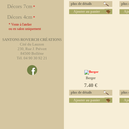
plus de détails
plus d
Décors 7cm
*
Ajouter au panier
Ajo
Décors 4cm
*
* Vente à l'atelier
ou en salon uniquement
SANTONS ROVERCH CRÉATIONS
Cité du Lauzon
230, Rue J. Prévert
84500 Bollène
Tél. 04 90 30 92 21
Berger
7.40 €
plus de détails
plus d
Ajouter au panier
Ajo