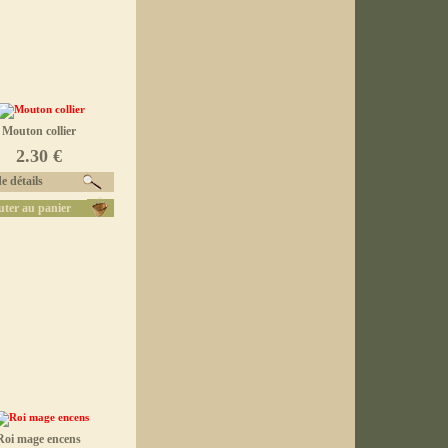
Mouton collier
2.30 €
e détails
uter au panier
Roi mage encens