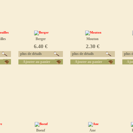
lles
Berger
Mouton
6.40 €
2.30 €
plus de détails
plus de détails
plus d
Ajouter au panier
Ajouter au panier
Ajo
Boeuf
Ane