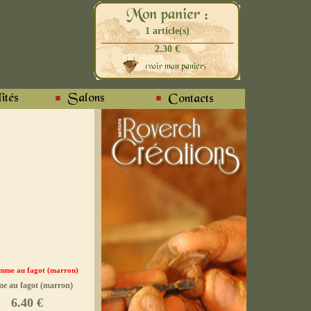
1 article(s)
2.30 €
e au fagot (marron)
6.40 €