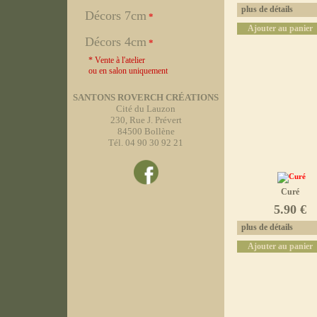
plus de détails
Décors 7cm
*
Ajouter au panier
Décors 4cm
*
* Vente à l'atelier
ou en salon uniquement
SANTONS ROVERCH CRÉATIONS
Cité du Lauzon
230, Rue J. Prévert
84500 Bollène
Tél. 04 90 30 92 21
Curé
5.90 €
plus de détails
Ajouter au panier