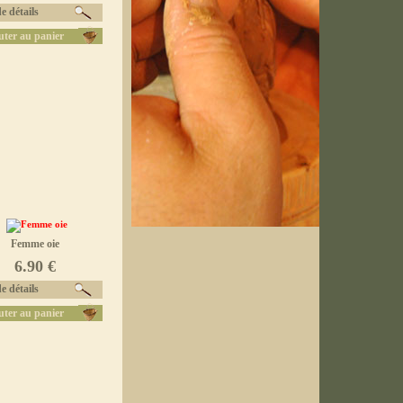
e détails
uter au panier
Femme oie
6.90 €
e détails
uter au panier