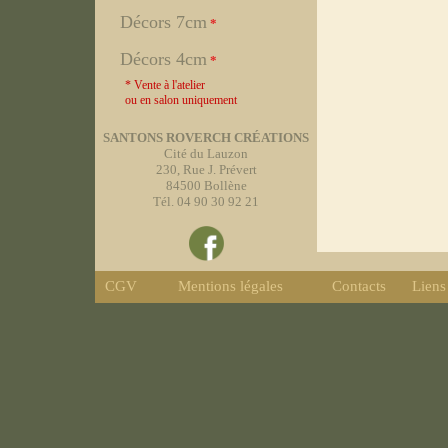
Décors 7cm
*
Décors 4cm
*
* Vente à l'atelier
ou en salon uniquement
SANTONS ROVERCH CRÉATIONS
Cité du Lauzon
230, Rue J. Prévert
84500 Bollène
Tél. 04 90 30 92 21
CGV
Mentions légales
Contacts
Liens