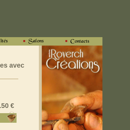
es avec
.50 €