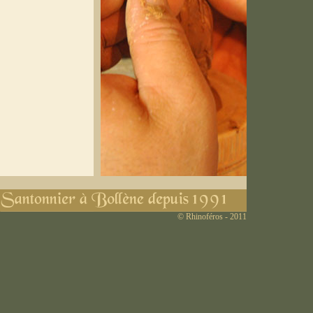
© Rhinoféros - 2011