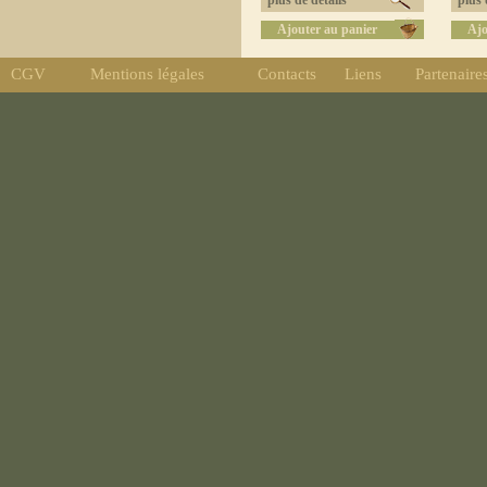
plus de détails
plus d
Ajouter au panier
Ajo
CGV
Mentions légales
Contacts
Liens
Partenaire