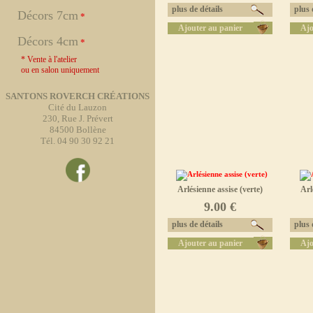
plus de détails
plus d
Décors 7cm
*
Ajouter au panier
Ajo
Décors 4cm
*
* Vente à l'atelier
ou en salon uniquement
SANTONS ROVERCH CRÉATIONS
Cité du Lauzon
230, Rue J. Prévert
84500 Bollène
Tél. 04 90 30 92 21
Arlésienne assise (verte)
Arl
9.00 €
plus de détails
plus d
Ajouter au panier
Ajo