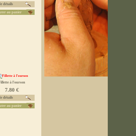
e détails
uter au panier
illette à l'ourson
7.80 €
e détails
uter au panier