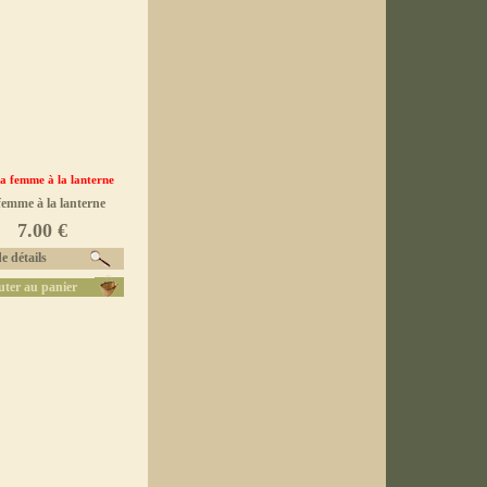
femme à la lanterne
7.00 €
e détails
uter au panier