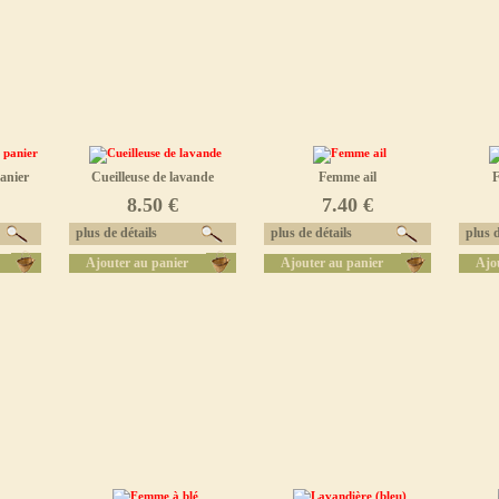
anier
Cueilleuse de lavande
Femme ail
F
8.50 €
7.40 €
plus de détails
plus de détails
plus d
Ajouter au panier
Ajouter au panier
Ajo