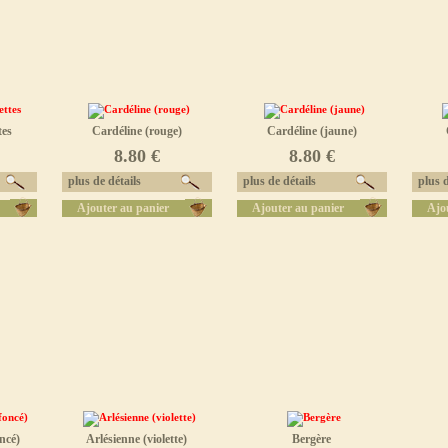
tes
Cardéline (rouge)
Cardéline (jaune)
8.80 €
8.80 €
plus de détails
plus de détails
plus d
Ajouter au panier
Ajouter au panier
Ajo
ncé)
Arlésienne (violette)
Bergère