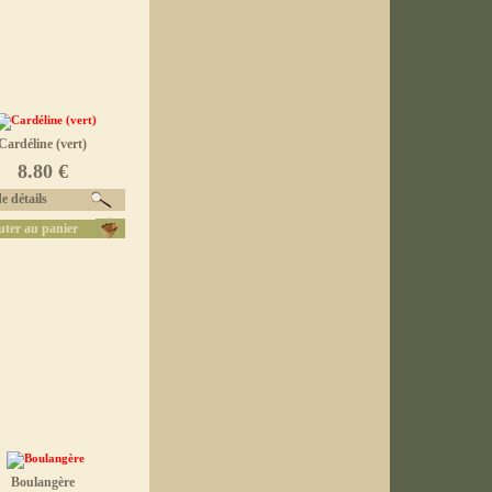
Cardéline (vert)
8.80 €
e détails
uter au panier
Boulangère