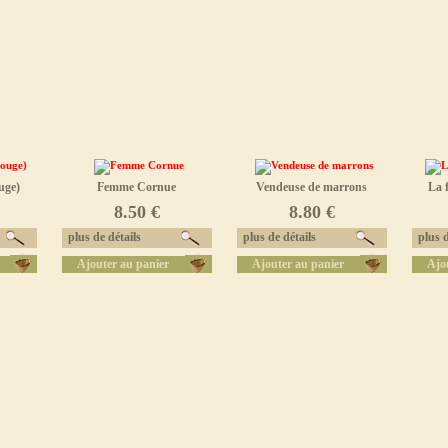
uge)
Femme Cornue
Vendeuse de marrons
La 
8.50 €
8.80 €
plus de détails
plus de détails
plus d
Ajouter au panier
Ajouter au panier
Ajo