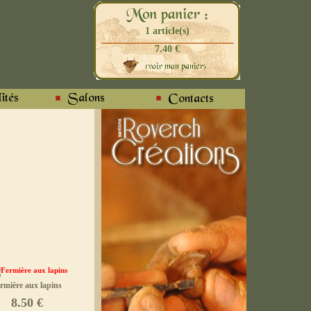
1 article(s)
7.40 €
rmière aux lapins
8.50 €