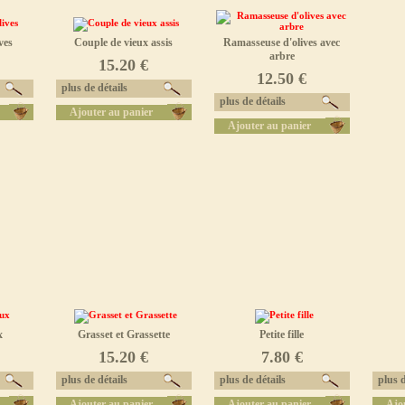
ves
Couple de vieux assis
Ramasseuse d'olives avec
arbre
15.20 €
12.50 €
plus de détails
plus de détails
Ajouter au panier
Ajouter au panier
x
Grasset et Grassette
Petite fille
15.20 €
7.80 €
plus de détails
plus de détails
plus d
Ajouter au panier
Ajouter au panier
Ajo