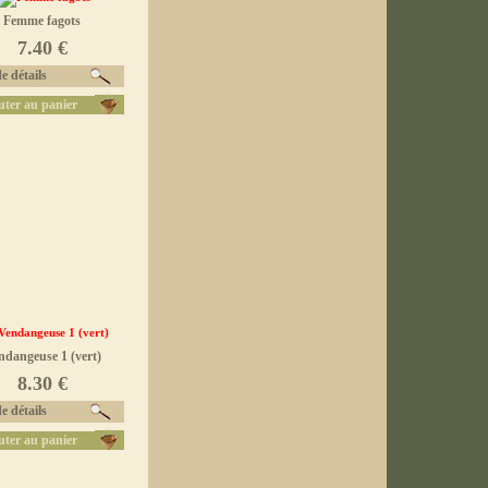
Femme fagots
7.40 €
e détails
uter au panier
ndangeuse 1 (vert)
8.30 €
e détails
uter au panier