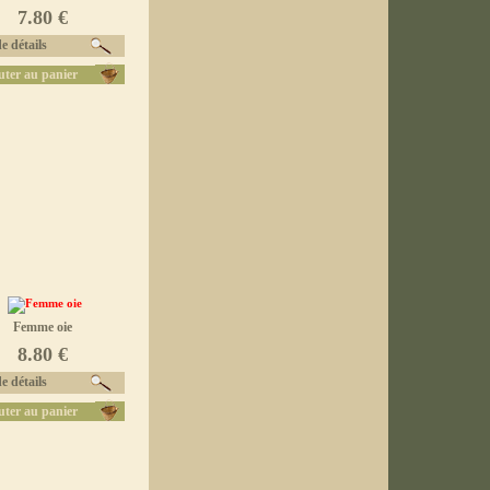
7.80 €
e détails
uter au panier
Femme oie
8.80 €
e détails
uter au panier