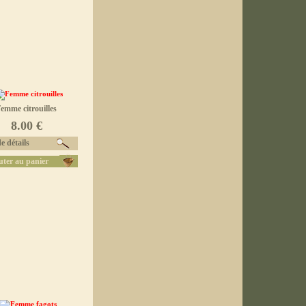
emme citrouilles
8.00 €
e détails
uter au panier