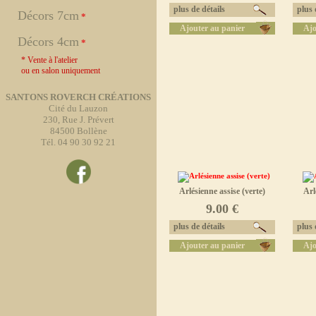
plus de détails
plus d
Décors 7cm
*
Ajouter au panier
Ajo
Décors 4cm
*
* Vente à l'atelier
ou en salon uniquement
SANTONS ROVERCH CRÉATIONS
Cité du Lauzon
230, Rue J. Prévert
84500 Bollène
Tél. 04 90 30 92 21
Arlésienne assise (verte)
Arl
9.00 €
plus de détails
plus d
Ajouter au panier
Ajo