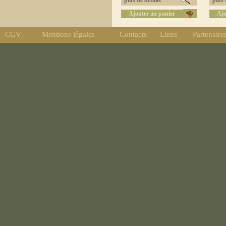
plus de détails
plus d
Ajouter au panier
Ajo
CGV
Mentions légales
Contacts
Liens
Partenaire